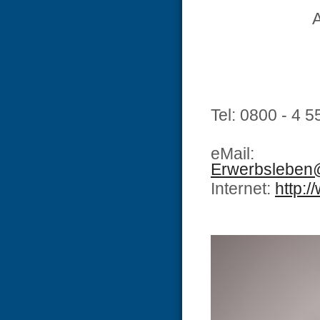
A
Tel: 0800 - 4 5
eMail
Erwerbsleben@
Internet:
http:/