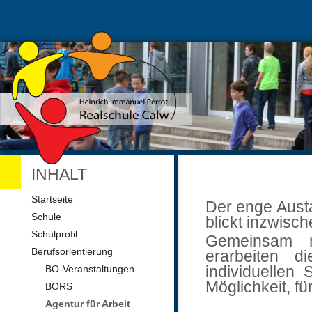
INHALT
Navigation
Startseite
Der enge Aust
überspringen
Schule
blickt inzwisch
Schulprofil
Gemeinsam m
Berufsorientierung
erarbeiten d
individuellen
BO-Veranstaltungen
Möglichkeit, f
BORS
Agentur für Arbeit