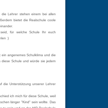
 die Lehrer stehen einem bei allen
ßerdem bietet die Realschule coole
einander.
 seid, für welche Schule Ihr euch
len :)
ht ein angenemes Schulklima und die
in diese Schule und würde sie jedem
f die Unterstützung unserer Lehrer
chied ich mich für diese Schule, weil
chen länger "Kind" sein wollte. Das
er zu sein und an der HIP-Realschule