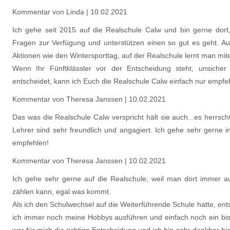
Kommentar von Linda |
10.02.2021
Ich gehe seit 2015 auf die Realschule Calw und bin gerne dort,
Fragen zur Verfügung und unterstützen einen so gut es geht. Au
Aktionen wie den Wintersporttag, auf der Realschule lernt man mit
Wenn Ihr Fünftklässler vor der Entscheidung steht, unsicher
entscheidet, kann ich Euch die Realschule Calw einfach nur empfeh
Kommentar von Theresa Janssen |
10.02.2021
Das was die Realschule Calw verspricht hält sie auch...es herrsc
Lehrer sind sehr freundlich und angagiert. Ich gehe sehr gerne 
empfehlen!
Kommentar von Theresa Janssen |
10.02.2021
Ich gehe sehr gerne auf die Realschule, weil man dort immer au
zählen kann, egal was kommt.
Als ich den Schulwechsel auf die Weiterführende Schule hatte, ents
ich immer noch meine Hobbys ausführen und einfach noch ein biss
war für mich die richtige Entscheidung und ich bin sehr dankbar hi